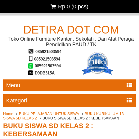
Rp 0
(
0
pcs)
DETIRA DOT COM
Toko Online Furniture Kantor , Sekolah , Dan Alat Peraga
Pendidikan PAUD / TK
085921503594
085921503594
085921503594
D9DB315A
Menu
Kategori
Home
BUKU PELAJARAN UNTUK SISWA
BUKU KURIKULUM 13
SISWA SD KELAS 2
BUKU SISWA SD KELAS 2 : KEBERSAMAAN
BUKU SISWA SD KELAS 2 :
KEBERSAMAAN