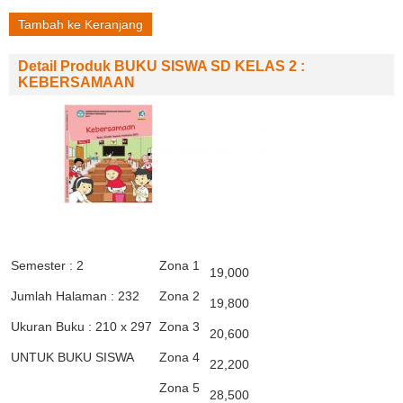
Tambah ke Keranjang
Detail Produk BUKU SISWA SD KELAS 2 :
KEBERSAMAAN
Semester : 2
Zona 1
19,000
Jumlah Halaman : 232
Zona 2
19,800
Ukuran Buku : 210 x 297
Zona 3
20,600
UNTUK BUKU SISWA
Zona 4
22,200
Zona 5
28,500