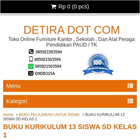
Rp 0
(
0
pcs)
DETIRA DOT COM
Toko Online Furniture Kantor , Sekolah , Dan Alat Peraga
Pendidikan PAUD / TK
085921503594
085921503594
085921503594
D9DB315A
Menu
Kategori
Home
BUKU PELAJARAN UNTUK SISWA
BUKU KURIKULUM 13
SISWA SD KELAS 1
BUKU KURIKULUM 13 SISWA SD KELAS
1